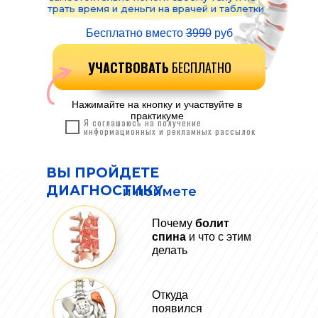
НА ПРАКТИКУМЕ
трать время и деньги на врачей и таблетки
Бесплатно вместо
3990
руб
ВЫ ПРОЙДЕТЕ
УЧАСТВОВАТЬ
БЕСПЛАТНО
диагностику и поймете
Нажимайте на кнопку и участвуйте в
практикуме
Я соглашаюсь на получение
информационных и рекламных рассылок
ВЫ ПРОЙДЕТЕ
ДИАГНОСТИКУ
и поймете
Почему
болит
спина
и что с этим
делать
Откуда
появился