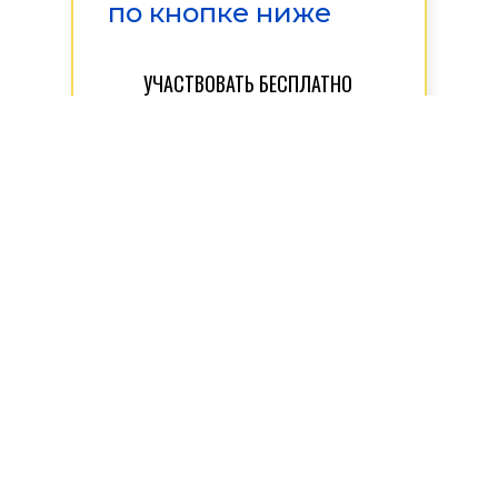
по кнопке ниже
УЧАСТВОВАТЬ БЕСПЛАТНО
Соглашаюсь на получение
информационных и рекламных
рассылок в соответствии с
условиями
Нажимая на кнопку, вы
соглашаетесь на обработку
персональных данных в
соответствии с условиями