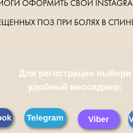
Для регистрации выбери
удобный месседжер:
ook
Telegram
Viber